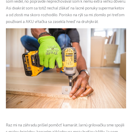
som vedel, no popravde neprechovával som k nemu extra veľkú dôveru.
Asi dvakrát som sa totiž nechal zlákať na lacné ponuky supermarketov
a od zlosti ma skoro rozhodilo. Porisko na rýli sa mi zlomilo pri treťom
používaní a AKU vŕtačka sa zasekla hneď na druhýkrát.
Raz mi na záhradu prišiel pomôcť kamarát. Jarnú grilovačku sme spojili