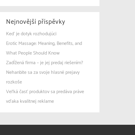
Nejnovější příspěvky
Keď je dotyk rozhodujúci
Erotic Massage: Meaning, Benefits, and
What People Should Know
Zadĺžená firma – je jej predaj riešením?
Nehanbite sa za svoje hlasné prejavy
rozkoše
Veľká časť produktov sa predáva práve
vďaka kvalitnej reklame