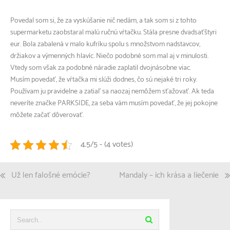
Povedal som si, že za vyskúšanie nič nedám, a tak som si z tohto
supermarketu zaobstaral malú ručnú vŕtačku. Stála presne dvadsaťštyri
eur. Bola zabalená v malo kufríku spolu s množstvom nadstavcov,
držiakov a výmenných hlavíc. Niečo podobné som mal aj v minulosti.
Vtedy som však za podobné náradie zaplatil dvojnásobne viac.
Musím povedať, že vŕtačka mi slúži dodnes, čo sú nejaké tri roky.
Používam ju pravidelne a zatiaľ sa naozaj nemôžem sťažovať. Ak teda
neveríte značke PARKSIDE, za seba vám musím povedať, že jej pokojne
môžete začať dôverovať.
4.5/5 - (4 votes)
Navigace
Už len falošné emócie?
Mandaly – ich krása a liečenie
pro
příspěvek