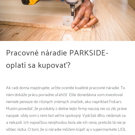
Pracovné náradie PARKSIDE-
oplatí sa kupovať?
Ak radi doma majstrujete, určite oceníte kvalitné pracovné náradie. To
nám dokáže prácu poriadne uľahčiť. Ešte donedávna som investoval
nemalé peniaze do rôznych známych značiek, ako napríklad Fiskars.
Musím povedať, že produkty z dielne tejto firmy naozaj nie sú zlé, práve
naopak. vždy som s nimi bol veľmi spokojný. Vydržali dlho, nelámali sa
a nekazili. Ich najväčšou nevýhodou bola ale ich cena, pretože tá nie je
vôbec nízka. O tom, že si náradie môžem kúpiť aj v supermarkete LIDL