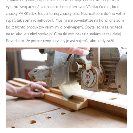
s malou brigádou, kopaním základov na moju budúcu kôlňu. Ja som
vytiahol svoj arzenál a on zas odniesol ten svoj. Všetko čo mal, bolo
značky PARKSIDE, teda internej značky lidlu. Nechcel som doňho veľmi
rýpať, tak som nič nehovoril. Musím ale povedať, že na konci dňa som
bol z týchto produktov veľmi milo prekvapený. Opýtal som sa ho teda
na to, ako je s nimi spokojní. Či sa tie veci nekazia, nelámu a tak ďalej.
Povedal mi, že pomer ceny a kvality je asi najlepší, ako kedy zažil.