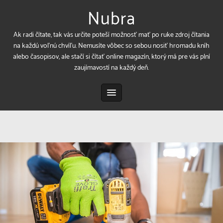
Nubra
Ak radi čítate, tak vás určite poteší možnosť mať po ruke zdroj čítania
na každú voľnú chvíľu. Nemusíte vôbec so sebou nosiť hromadu kníh
alebo časopisov, ale stačí si čítať online magazín, ktorý má pre vás plní
zaujímavostí na každý deň.