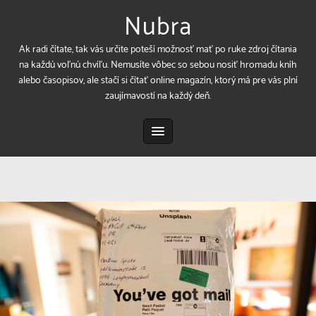
Nubra
Ak radi čítate, tak vás určite poteší možnosť mať po ruke zdroj čítania
na každú voľnú chvíľu. Nemusíte vôbec so sebou nosiť hromadu kníh
alebo časopisov, ale stačí si čítať online magazín, ktorý má pre vás plní
zaujímavostí na každý deň.