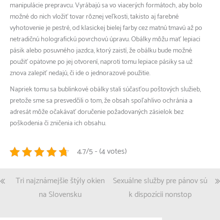
manipulácie prepravcu. Vyrábajú sa vo viacerých formátoch, aby bolo
možné do nich vložiť tovar rôznej veľkosti, takisto aj farebné
vyhotovenie je pestré, od klasickej bielej farby cez matnú tmavú až po
netradičnú holografickú povrchovú úpravu. Obálky môžu mať lepiaci
pásik alebo posuvného jazdca, ktorý zaistí, že obálku bude možné
použiť opätovne po jej otvorení, naproti tomu lepiace pásiky sa už
znova zalepiť nedajú, či ide o jednorazové použitie.
Napriek tomu sa bublinkové obálky stali súčasťou poštových služieb,
pretože sme sa presvedčili o tom, že obsah spoľahlivo ochránia a
adresát môže očakávať doručenie požadovaných zásielok bez
poškodenia či zničenia ich obsahu.
4.7/5 - (4 votes)
Navigace
Tri najznámejšie štýly okien
Sexuálne služby pre pánov sú
pro
na Slovensku
k dispozícii nonstop
příspěvek