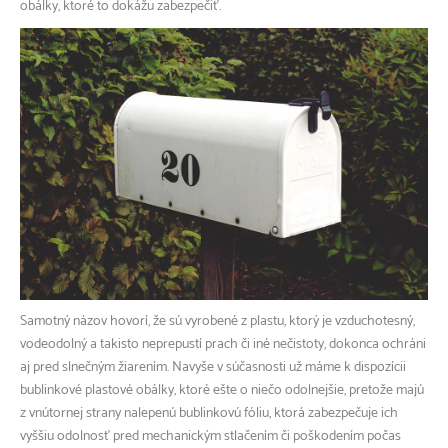
obálky, ktoré to dokážu zabezpečiť.
Samotný názov hovorí, že sú vyrobené z plastu, ktorý je vzduchotesný,
vodeodolný a takisto neprepustí prach či iné nečistoty, dokonca ochráni
aj pred slnečným žiarením. Navyše v súčasnosti už máme k dispozícii
bublinkové plastové obálky, ktoré ešte o niečo odolnejšie, pretože majú
z vnútornej strany nalepenú bublinkovú fóliu, ktorá zabezpečuje ich
vyššiu odolnosť pred mechanickým stlačením či poškodením počas