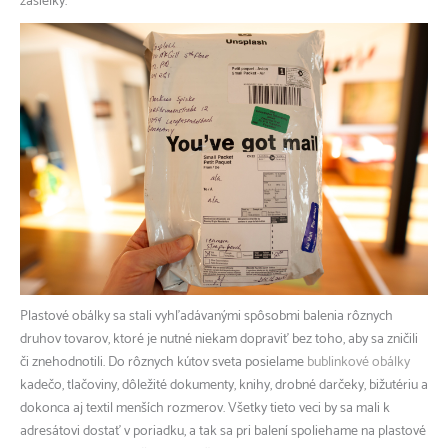
zásielky.
Plastové obálky sa stali vyhľadávanými spôsobmi balenia rôznych
druhov tovarov, ktoré je nutné niekam dopraviť bez toho, aby sa zničili
či znehodnotili. Do rôznych kútov sveta posielame
bublinkové obálky
kadečo, tlačoviny, dôležité dokumenty, knihy, drobné darčeky, bižutériu a
dokonca aj textil menších rozmerov. Všetky tieto veci by sa mali k
adresátovi dostať v poriadku, a tak sa pri balení spoliehame na plastové