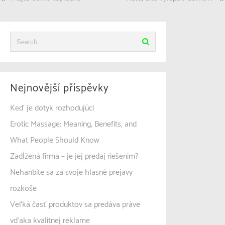
pro
příspěvek
Nejnovější příspěvky
Keď je dotyk rozhodujúci
Erotic Massage: Meaning, Benefits, and
What People Should Know
Zadĺžená firma – je jej predaj riešením?
Nehanbite sa za svoje hlasné prejavy
rozkoše
Veľká časť produktov sa predáva práve
vďaka kvalitnej reklame