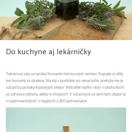
Do kuchyne aj lekárničky
Tekvicový olej sa vyrába lisovaním tekvicových semien. Kupujte si vždy
ten lisovaný za studena. Na iný v podstate asi nenarazíte, pretože nie je
súčasťou ponuky klasických olejov. Natrafíte naňho skôr v obchodoch
so zdravou výživou, alebo e-shopoch. V súčasnosti sa sem-tam objaví aj
v supermarketoch, v regáloch s BIO potravinami.