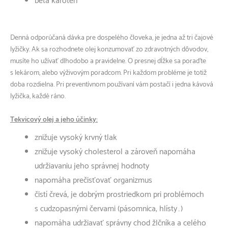
beta karotén
Denná odporúčaná dávka pre dospelého človeka, je jedna až tri čajové
lyžičky. Ak sa rozhodnete olej konzumovať zo zdravotných dôvodov,
musíte ho užívať dlhodobo a pravidelne. O presnej dĺžke sa poraďte
s lekárom, alebo výživovým poradcom. Pri každom probléme je totiž
doba rozdielna. Pri preventívnom používaní vám postačí i jedna kávová
lyžička, každé ráno.
Tekvicový olej a jeho účinky:
znižuje vysoký krvný tlak
znižuje vysoký cholesterol a zároveň napomáha
udržiavaniu jeho správnej hodnoty
napomáha prečisťovať organizmus
čistí črevá, je dobrým prostriedkom pri problémoch
s cudzopasnými červami (pásomnica, hlísty…)
napomáha udržiavať správny chod žlčníka a celého