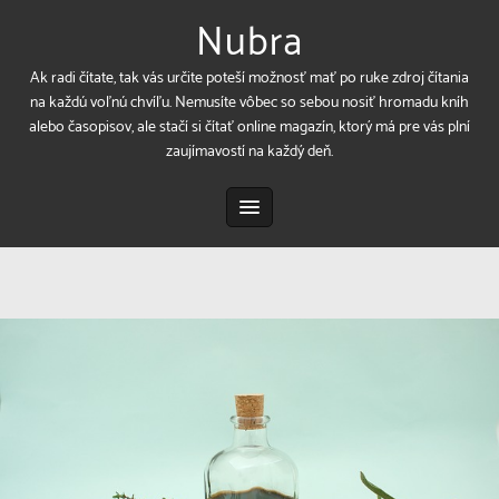
Nubra
Ak radi čítate, tak vás určite poteší možnosť mať po ruke zdroj čítania
na každú voľnú chvíľu. Nemusíte vôbec so sebou nosiť hromadu kníh
alebo časopisov, ale stačí si čítať online magazín, ktorý má pre vás plní
zaujímavostí na každý deň.