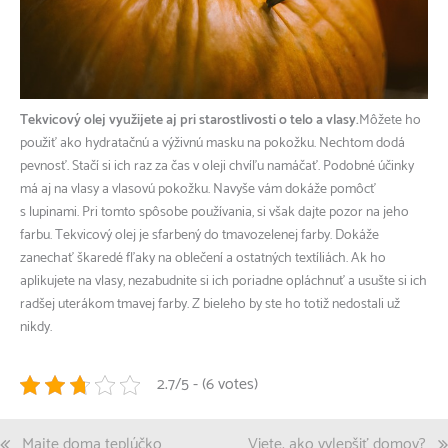
Tekvicový olej využijete aj pri starostlivosti o telo a vlasy.
Môžete ho
použiť ako hydratačnú a výživnú masku na pokožku. Nechtom dodá
pevnosť. Stačí si ich raz za čas v oleji chvíľu namáčať. Podobné účinky
má aj na vlasy a vlasovú pokožku. Navyše vám dokáže pomôcť
s lupinami. Pri tomto spôsobe používania, si však dajte pozor na jeho
farbu. Tekvicový olej je sfarbený do tmavozelenej farby. Dokáže
zanechať škaredé fľaky na oblečení a ostatných textíliách. Ak ho
aplikujete na vlasy, nezabudnite si ich poriadne opláchnuť a usušte si ich
radšej uterákom tmavej farby. Z bieleho by ste ho totiž nedostali už
nikdy.
2.7/5 - (6 votes)
Navigace
Majte doma teplúčko
Viete, ako vylepšiť domov?