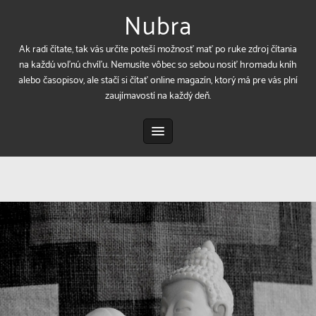
Nubra
Ak radi čítate, tak vás určite poteší možnosť mať po ruke zdroj čítania
na každú voľnú chvíľu. Nemusíte vôbec so sebou nosiť hromadu kníh
alebo časopisov, ale stačí si čítať online magazín, ktorý má pre vás plní
zaujímavostí na každý deň.