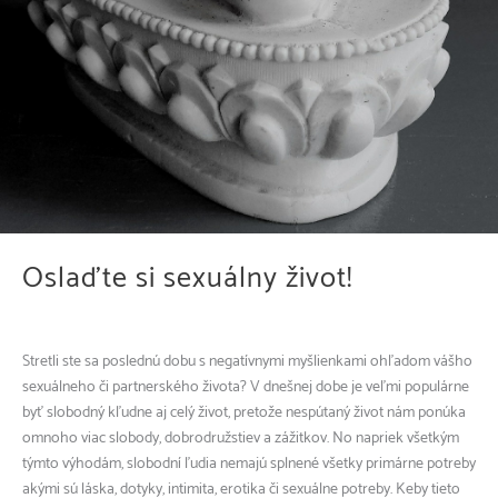
Oslaďte si sexuálny život!
Stretli ste sa poslednú dobu s negatívnymi myšlienkami ohľadom vášho
sexuálneho či partnerského života? V dnešnej dobe je veľmi populárne
byť slobodný kľudne aj celý život, pretože nespútaný život nám ponúka
omnoho viac slobody, dobrodružstiev a zážitkov. No napriek všetkým
týmto výhodám, slobodní ľudia nemajú splnené všetky primárne potreby
akými sú láska, dotyky, intimita, erotika či sexuálne potreby. Keby tieto