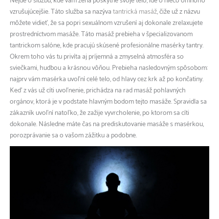
Nejde o službu, kde vám žena poskytne svoje telo, ide o niečo omnoho
vzrušujúcejšie. Táto služba sa nazýva
tantrická masáž
, čiže už z názvu
môžete vidieť, že sa popri sexuálnom vzrušení aj dokonale zrelaxujete
prostredníctvom masáže. Táto masáž prebieha v špecializovanom
tantrickom salóne, kde pracujú skúsené profesionálne masérky tantry.
Okrem toho vás tu privíta aj príjemná a zmyselná atmosféra so
sviečkami, hudbou a krásnou vôňou. Prebieha nasledovným spôsobom:
najprv vám masérka uvoľní celé telo, od hlavy cez krk až po končatiny.
Keď z vás už cíti uvoľnenie, prichádza na rad masáž pohlavných
orgánov, ktorá je v podstate hlavným bodom tejto masáže. Spravidla sa
zákazník uvoľní natoľko, že zažije vyvrcholenie, po ktorom sa cíti
dokonale. Následne máte čas na prediskutovanie masáže s masérkou,
porozprávanie sa o vašom zážitku a podobne.