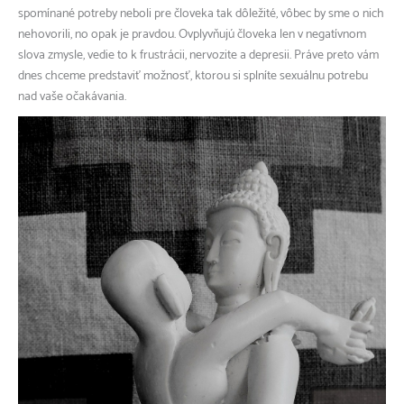
spomínané potreby neboli pre človeka tak dôležité, vôbec by sme o nich
nehovorili, no opak je pravdou. Ovplyvňujú človeka len v negatívnom
slova zmysle, vedie to k frustrácii, nervozite a depresii. Práve preto vám
dnes chceme predstaviť možnosť, ktorou si splníte sexuálnu potrebu
nad vaše očakávania.