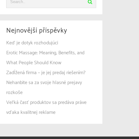
Nejnovější příspěvky
Keď je dotyk rozhodujúci
Erotic Massage: Meaning, Benefits, and
What People Should Know
Zadĺžená firma – je jej predaj riešením?
Nehanbite sa za svoje hlasné prejavy
rozkoše
Veľká časť produktov sa predáva práve
vďaka kvalitnej reklame