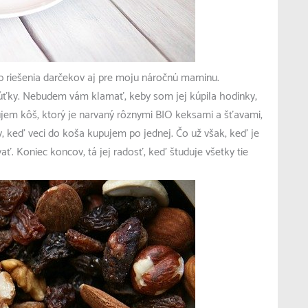
 riešenia darčekov aj pre moju náročnú maminu.
úťky. Nebudem vám klamať, keby som jej kúpila hodinky,
ujem kôš, ktorý je narvaný rôznymi BIO keksami a šťavami,
edy, keď veci do koša kupujem po jednej. Čo už však, keď je
. Koniec koncov, tá jej radosť, keď študuje všetky tie