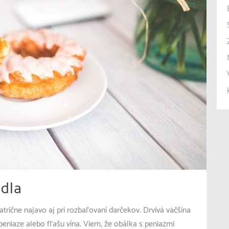
edla
ične najavo aj pri rozbaľovaní darčekov. Drvivá väčšina
 peniaze alebo fľašu vína. Viem, že obálka s peniazmi