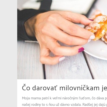
Čo darovať milovníčkam j
Moja mama patrí k veľmi náročným ľuďom, čo dáva patr
našej rodiny to s ňou už dávno vzdala. Radšej jej dajú