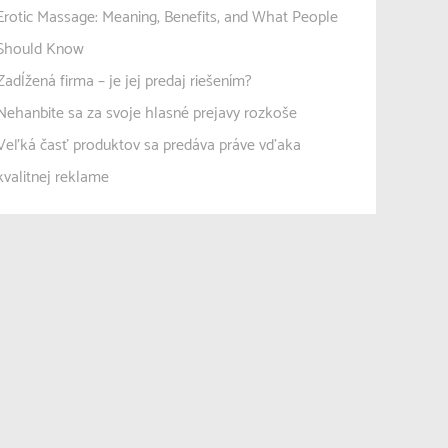
Erotic Massage: Meaning, Benefits, and What People
Should Know
Zadĺžená firma – je jej predaj riešením?
Nehanbite sa za svoje hlasné prejavy rozkoše
Veľká časť produktov sa predáva práve vďaka
kvalitnej reklame