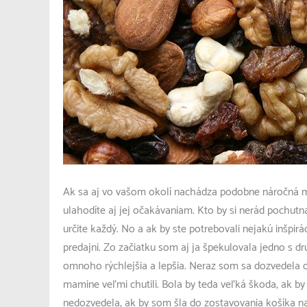
Ak sa aj vo vašom okolí nachádza podobne náročná ma
ulahodíte aj jej očakávaniam. Kto by si nerád pochut
určite každý. No a ak by ste potrebovali nejakú inšpirá
predajni. Zo začiatku som aj ja špekulovala jedno s dr
omnoho rýchlejšia a lepšia. Neraz som sa dozvedela o
mamine veľmi chutili. Bola by teda veľká škoda, ak b
nedozvedela, ak by som šla do zostavovania košíka na 