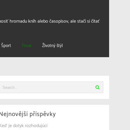
osiť hromadu kníh alebo časopisov, ale stačí si čítať
Šport
Tovar
Životný štýl
Nejnovější příspěvky
Keď je dotyk rozhodujúci