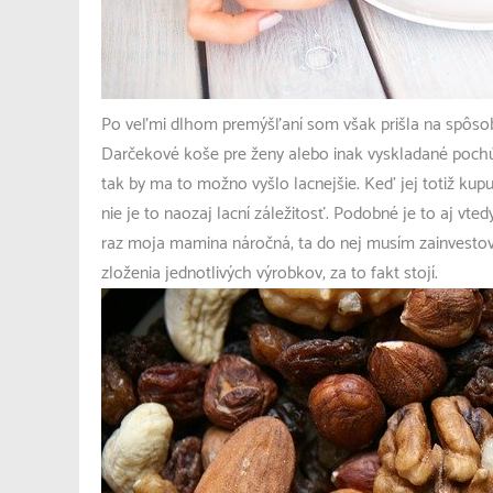
Po veľmi dlhom premýšľaní som však prišla na spôsob
Darčekové koše pre ženy
alebo inak vyskladané poch
tak by ma to možno vyšlo lacnejšie. Keď jej totiž kup
nie je to naozaj lacní záležitosť. Podobné je to aj vt
raz moja mamina náročná, ta do nej musím zainvestovať
zloženia jednotlivých výrobkov, za to fakt stojí.