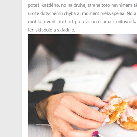
poteší každého, no na druhej strane toto nevnímam a
určite dotyčnému chýba aj moment prekvapenia. No a 
mohla otvoriť obchod, pretože ona sama k milovníč
len skladuje a skladuje.