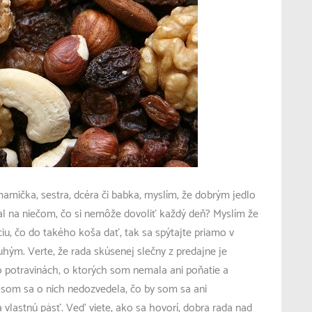
mička, sestra, dcéra či babka, myslím, že dobrým jedlo
nal na niečom, čo si nemôže dovoliť každý deň? Myslím že
ciu, čo do takého koša dať, tak sa spýtajte priamo v
uhým. Verte, že rada skúsenej slečny z predajne je
 potravinách, o ktorých som nemala ani poňatie a
y som sa o nich nedozvedela, čo by som sa ani
vlastnú päsť. Veď viete, ako sa hovorí, dobra rada nad