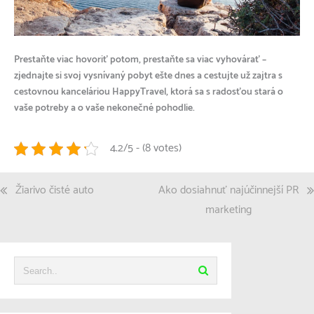
Prestaňte viac hovoriť potom, prestaňte sa viac vyhovárať –
zjednajte si svoj vysnívaný pobyt ešte dnes a cestujte už zajtra s
cestovnou kanceláriou HappyTravel, ktorá sa s radosťou stará o
vaše potreby a o vaše nekonečné pohodlie.
4.2/5 - (8 votes)
Navigace
Žiarivo čisté auto
Ako dosiahnuť najúčinnejší PR
pro
marketing
příspěvek