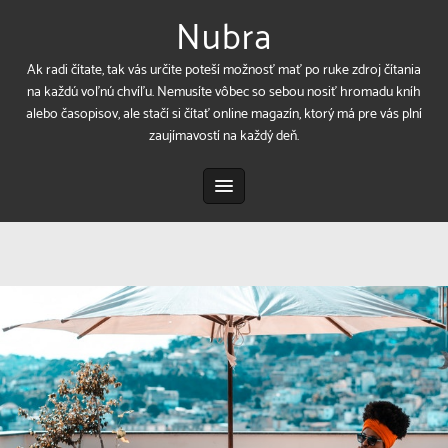
Nubra
Ak radi čítate, tak vás určite poteší možnosť mať po ruke zdroj čítania
na každú voľnú chvíľu. Nemusíte vôbec so sebou nosiť hromadu kníh
alebo časopisov, ale stačí si čítať online magazín, ktorý má pre vás plní
zaujímavostí na každý deň.