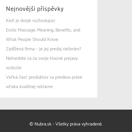
Nejnovější příspěvky
Keď je dotyk rozhodujúci
Erotic Massage: Meaning, Benefits, and
What People Should Know
Zadĺžená firma – je jej predaj riešením?
Nehanbite sa za svoje hlasné prejavy
rozkoše
Veľká časť produktov sa predáva práve
vďaka kvalitnej reklame
© Nubra.sk - Všetky práva vyhradené.