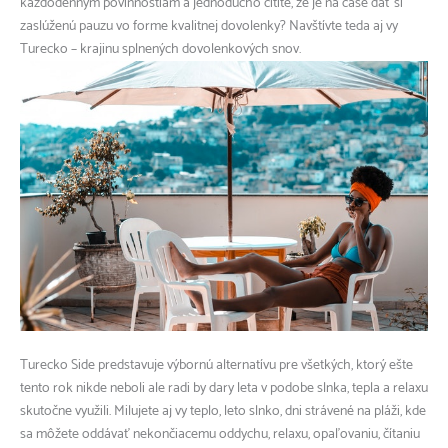
každodenným povinnostiam a jednoducho cítite, že je na čase dať si
zaslúženú pauzu vo forme kvalitnej dovolenky? Navštívte teda aj vy
Turecko – krajinu splnených dovolenkových snov.
Turecko Side
predstavuje výbornú alternatívu pre všetkých, ktorý ešte
tento rok nikde neboli ale radi by dary leta v podobe slnka, tepla a relaxu
skutočne využili. Milujete aj vy teplo, leto slnko, dni strávené na pláži, kde
sa môžete oddávať nekončiacemu oddychu, relaxu, opaľovaniu, čítaniu