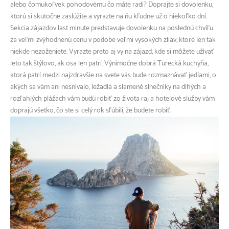
alebo čomukoľvek pohodovému čo máte radi? Doprajte si dovolenku,
ktorú si skutočne zaslúžite a vyrazte na ňu kľudne už o niekoľko dní.
Sekcia zájazdov last minute predstavuje dovolenku na poslednú chvíľu
za veľmi zvýhodnenú cenu v podobe veľmi vysokých zliav, ktoré len tak
niekde nezoženiete. Vyrazte preto aj vy na zájazd, kde si môžete užívať
leto tak štýlovo, ak osa len patrí. Výnimočne dobrá Turecká kuchyňa,
ktorá patrí medzi najzdravšie na svete vás bude rozmaznávať jedlami, o
akých sa vám ani nesnívalo, ležadlá a slamené slnečníky na dlhých a
rozľahlých plážach vám budú robiť zo života raj a hotelové služby vám
doprajú všetko, čo ste si celý rok sľúbili, že budete robiť.