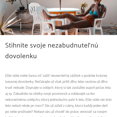
Stihnite svoje nezabudnuteľnú
dovolenku
Ešte stále máte šancu ísť zažiť neuveriteľný zážitok v podobe krásnej
luxusnej dovolenky. Nečakajte už však príliš dlho lebo sezóna už dlho
trvať nebude. Doprajte si oddych, ktorý si tak zaslúžite aspoň počas leta
aj vy. Zabudnite na všetky svoje povinnosti a oddávajte sa len
nekonečnému oddychu, ktorý jednoducho patrí k letu. Ešte stále ste toto
leto neboli nikde pri mori? Ste už zúfalí z rutiny, ktorú každý jeden deň
po sebe prežívate? Nebaví vás už chodiť do práce, venovať sa svojim